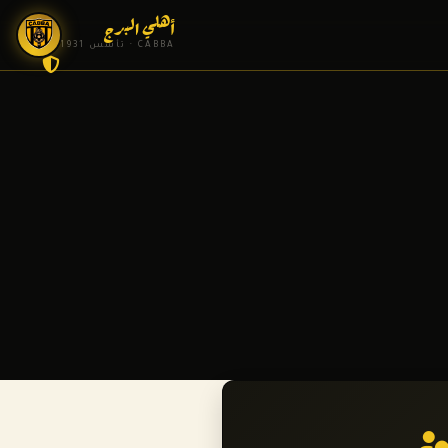
أهلي البرج
CABBA · تأسس 1931