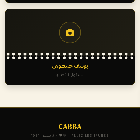
يوسف حبيطوش
مسؤول التصوير
CABBA
ALLEZ LES JAUNES · 💛🖤 · تأسس 1931